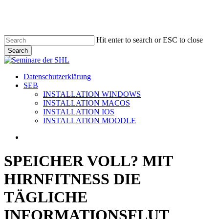
Skip
to
main
content
Hit enter to search or ESC to close
Search
Close
Search
search
Menu
Datenschutzerklärung
SEB
INSTALLATION WINDOWS
INSTALLATION MACOS
INSTALLATION IOS
INSTALLATION MOODLE
search
SPEICHER VOLL? MIT
HIRNFITNESS DIE
TÄGLICHE
INFORMATIONSFLUT