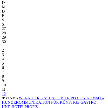
D
M
D
F
S
S
27
28
29
30
1
2
3
4
5
6
7
8
9
10
11
12
8:30 AM -
WENN DER GAST AUF VIER PFOTEN KOMMT –
HUNDEKOMMUNIKATION FÜR KÜNFTIGE GASTRO-
UND HOTELPROFIS