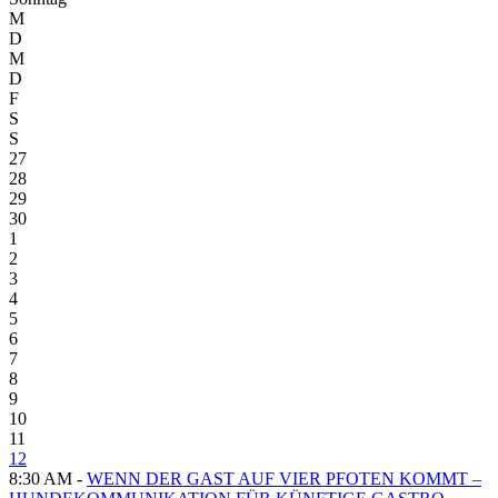
M
D
M
D
F
S
S
27
28
29
30
1
2
3
4
5
6
7
8
9
10
11
12
8:30 AM -
WENN DER GAST AUF VIER PFOTEN KOMMT –