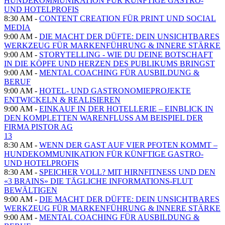
HUNDEKOMMUNIKATION FÜR KÜNFTIGE GASTRO-
UND HOTELPROFIS
8:30 AM -
CONTENT CREATION FÜR PRINT UND SOCIAL
MEDIA
9:00 AM -
DIE MACHT DER DÜFTE: DEIN UNSICHTBARES
WERKZEUG FÜR MARKENFÜHRUNG & INNERE STÄRKE
9:00 AM -
STORYTELLING - WIE DU DEINE BOTSCHAFT
IN DIE KÖPFE UND HERZEN DES PUBLIKUMS BRINGST
9:00 AM -
MENTAL COACHING FÜR AUSBILDUNG &
BERUF
9:00 AM -
HOTEL- UND GASTRONOMIEPROJEKTE
ENTWICKELN & REALISIEREN
9:00 AM -
EINKAUF IN DER HOTELLERIE – EINBLICK IN
DEN KOMPLETTEN WARENFLUSS AM BEISPIEL DER
FIRMA PISTOR AG
13
8:30 AM -
WENN DER GAST AUF VIER PFOTEN KOMMT –
HUNDEKOMMUNIKATION FÜR KÜNFTIGE GASTRO-
UND HOTELPROFIS
8:30 AM -
SPEICHER VOLL? MIT HIRNFITNESS UND DEN
«3 BRAINS» DIE TÄGLICHE INFORMATIONS-FLUT
BEWÄLTIGEN
9:00 AM -
DIE MACHT DER DÜFTE: DEIN UNSICHTBARES
WERKZEUG FÜR MARKENFÜHRUNG & INNERE STÄRKE
9:00 AM -
MENTAL COACHING FÜR AUSBILDUNG &