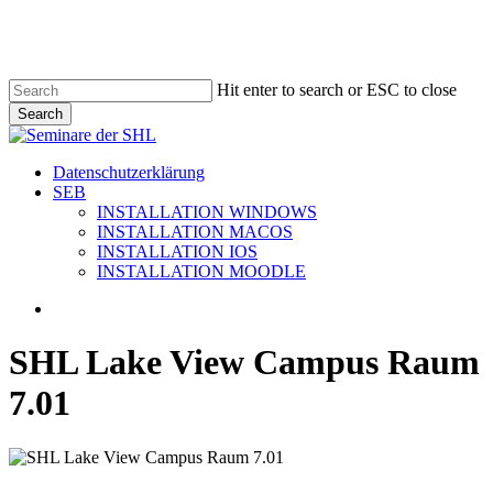
Skip
to
main
content
Hit enter to search or ESC to close
Search
Close
Search
search
Menu
Datenschutzerklärung
SEB
INSTALLATION WINDOWS
INSTALLATION MACOS
INSTALLATION IOS
INSTALLATION MOODLE
search
SHL Lake View Campus Raum
7.01