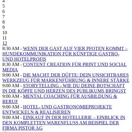
4
5
6
7
8
9
10
11
12
8:30 AM -
WENN DER GAST AUF VIER PFOTEN KOMMT –
HUNDEKOMMUNIKATION FÜR KÜNFTIGE GASTRO-
UND HOTELPROFIS
8:30 AM -
CONTENT CREATION FÜR PRINT UND SOCIAL
MEDIA
9:00 AM -
DIE MACHT DER DÜFTE: DEIN UNSICHTBARES
WERKZEUG FÜR MARKENFÜHRUNG & INNERE STÄRKE
9:00 AM -
STORYTELLING - WIE DU DEINE BOTSCHAFT
IN DIE KÖPFE UND HERZEN DES PUBLIKUMS BRINGST
9:00 AM -
MENTAL COACHING FÜR AUSBILDUNG &
BERUF
9:00 AM -
HOTEL- UND GASTRONOMIEPROJEKTE
ENTWICKELN & REALISIEREN
9:00 AM -
EINKAUF IN DER HOTELLERIE – EINBLICK IN
DEN KOMPLETTEN WARENFLUSS AM BEISPIEL DER
FIRMA PISTOR AG