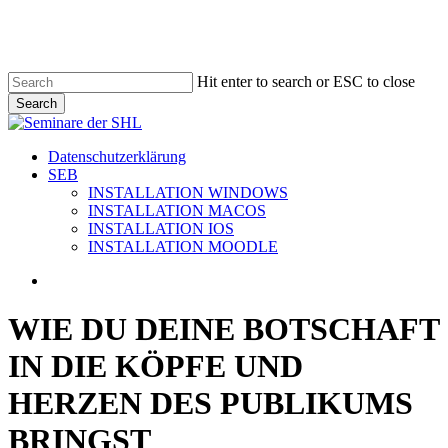
Skip
to
main
content
Hit enter to search or ESC to close
Search
Close
Search
search
Menu
Datenschutzerklärung
SEB
INSTALLATION WINDOWS
INSTALLATION MACOS
INSTALLATION IOS
INSTALLATION MOODLE
search
WIE DU DEINE BOTSCHAFT
IN DIE KÖPFE UND
HERZEN DES PUBLIKUMS
BRINGST