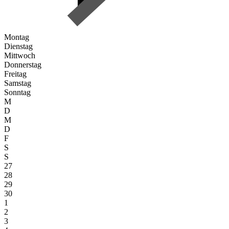
Montag
Dienstag
Mittwoch
Donnerstag
Freitag
Samstag
Sonntag
M
D
M
D
F
S
S
27
28
29
30
1
2
3